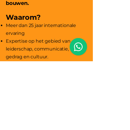
bouwen.
Waarom?
Meer dan 25 jaar internationale
ervaring
Expertise op het gebied van
leiderschap, communicatie,
gedrag en cultuur.
Programma's op maat in plaats
van standaardoplossingen.
Een goede balans tussen
wetenschap en praktische
toepassing.
Diepgaand begrip van de
organisatorische realiteit
Meetbare gedragsimpact
Internationale levering in het