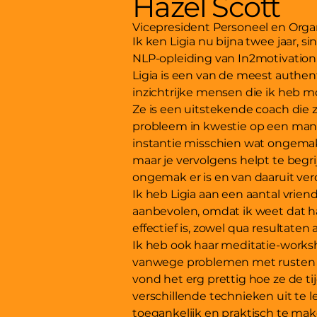
Hazel Scott
Vicepresident Personeel en Orga
Ik ken Ligia nu bijna twee jaar, 
NLP-opleiding van In2motivation
Ligia is een van de meest authen
inzichtrijke mensen die ik heb
Ze is een uitstekende coach die z
probleem in kwestie op een manie
instantie misschien wat ongemak
maar je vervolgens helpt te beg
ongemak er is en van daaruit ver
Ik heb Ligia aan een aantal vrien
aanbevolen, omdat ik weet dat h
effectief is, zowel qua resultaten 
Ik heb ook haar meditatie-work
vanwege problemen met rusten e
vond het erg prettig hoe ze de t
verschillende technieken uit te 
toegankelijk en praktisch te mak