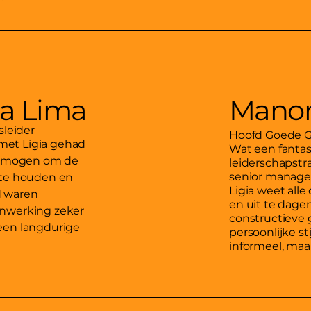
na Lima
Manon
sleider
Hoofd Goede 
met Ligia gehad
Wat een fantas
vermogen om de
leiderschapstra
senior manage
 te houden en
Ligia weet alle
d waren
en uit te dagen,
enwerking zeker
constructieve 
een langdurige
persoonlijke st
informeel, maar