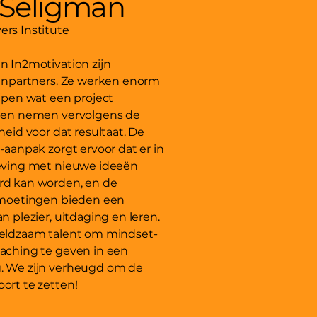
 Seligman
rs Institute
 In2motivation zijn
enpartners. Ze werken enorm
jpen wat een project
 en nemen vervolgens de
eid voor dat resultaat. De
-aanpak zorgt ervoor dat er in
eving met nieuwe ideeën
d kan worden, en de
tmoetingen bieden een
 plezier, uitdaging en leren.
eldzaam talent om mindset-
aching te geven in een
 We zijn verheugd om de
rt te zetten!