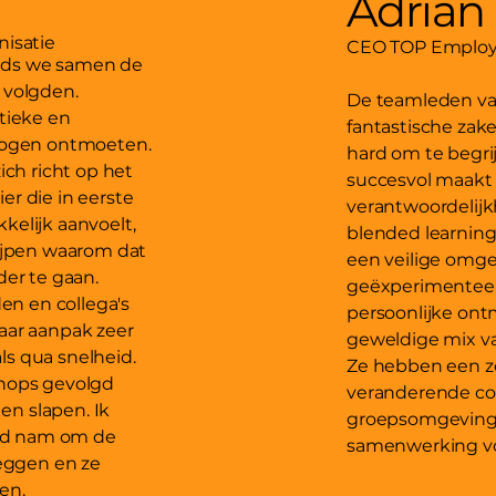
Adrian
nisatie
CEO TOP Employe
sinds we samen de
 volgden.
De teamleden van
tieke en
fantastische zak
 mogen ontmoeten.
hard om te begri
ich richt op het
succesvol maakt
r die in eerste
verantwoordelijkh
kelijk aanvoelt,
blended learning
rijpen waarom dat
een veilige omg
der te gaan.
geëxperimenteer
den en collega's
persoonlijke on
aar aanpak zeer
geweldige mix van
als qua snelheid.
Ze hebben een z
shops gevolgd
veranderende co
n slapen. Ik
groepsomgeving.
ijd nam om de
samenwerking voo
leggen en ze
en.