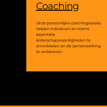
Coaching
Onze persoonlijke coachingsessies
helpen individuen en teams
essentiële
leiderschapsvaardigheden te
ontwikkelen en de samenwerking
te verbeteren.