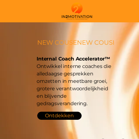
NEW COUSE
Internal Coach Accelerator™
Ontwikkel interne coaches die
alledaagse gesprekken
omzetten in meetbare groei,
grotere verantwoordelijkheid
en blijvende
gedragsverandering.
Ontdekken