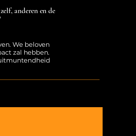
zelf, anderen en de
"
jven. We beloven
pact zal hebben.
e uitmuntendheid