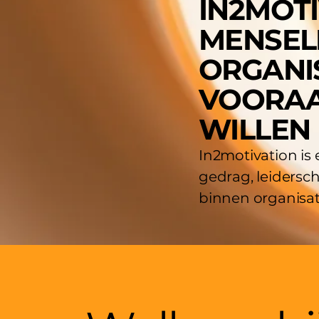
IN2MOTI
MENSEL
ORGANIS
VOORAA
WILLEN
In2motivation is
gedrag, leidersc
binnen organisat