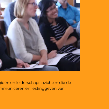
ieën en leiderschapsinzichten die de
ommuniceren en leidinggeven van