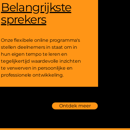
Belangrijkste
sprekers
Onze flexibele online programma's
stellen deelnemers in staat om in
hun eigen tempo te leren en
tegelijkertijd waardevolle inzichten
te verwerven in persoonlijke en
professionele ontwikkeling.
Ontdek meer