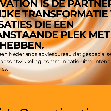
VATION IS DE PARTNE
IJKE TRANSFORMATIE
ATIES DIE EEN
NSTAANDE PLEK MET
 HEBBEN.
 een Nederlands adviesbureau dat gespecialisee
hapsontwikkeling, communicatie-uitmuntendh
ies.