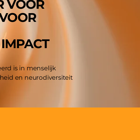
R VOOR
 VOOR
 IMPACT
rd is in menselijk
eid en neurodiversiteit