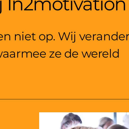
 In2motivation
n niet op. Wij verande
 waarmee ze de wereld