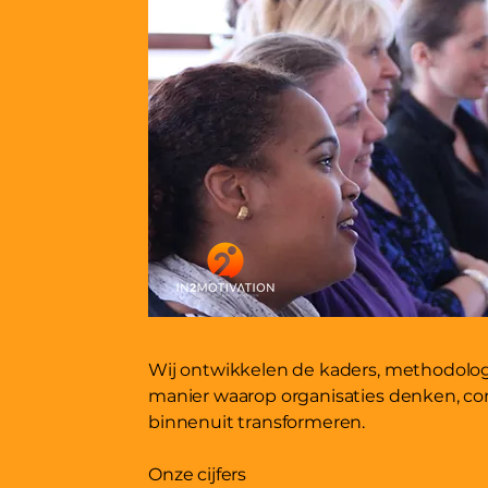
Wij ontwikkelen de kaders, methodolog
manier waarop organisaties denken, c
binnenuit transformeren.
Onze cijfers