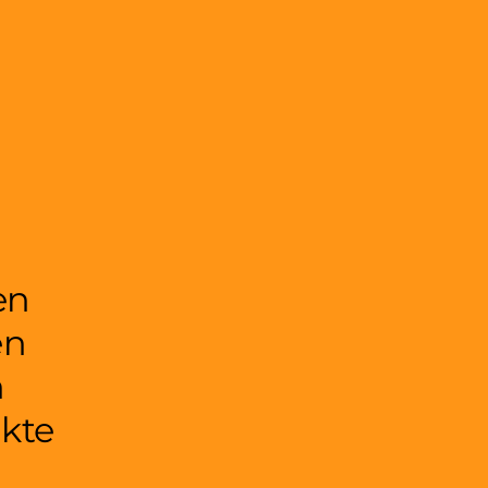
en
en
n
kte